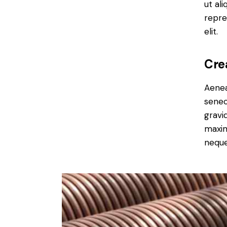
ut al
repre
elit.
Cre
Aenea
senec
gravid
maxim
neque