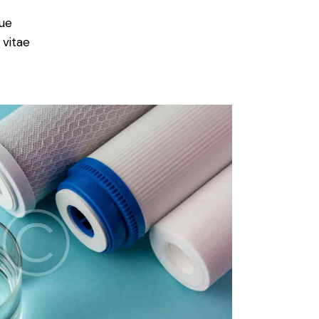
ue
 vitae