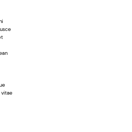
mi
Fusce
et
nean
ue
 vitae