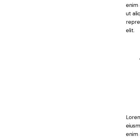
enim 
ut al
repre
elit.
Lorem
eiusm
enim 