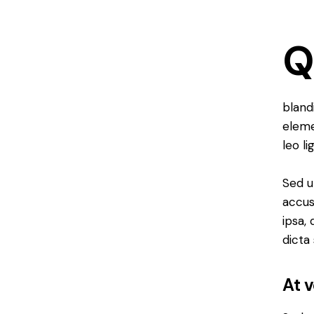
bland
eleme
leo li
Sed u
accus
ipsa,
dicta
At 