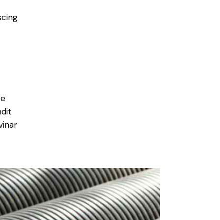
scing
e
ce
ndit
vinar