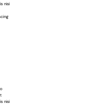
s nisi
scing
do
t
s nisi