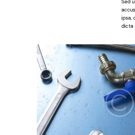
Sed u
accus
ipsa,
dicta 