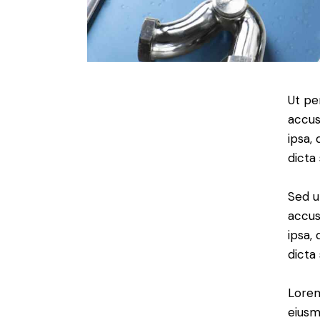
Ut pe
accus
ipsa,
dicta
Sed u
accus
ipsa,
dicta
Lorem
eiusm