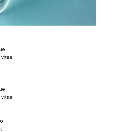
ue
 vitae
ue
 vitae
do
t